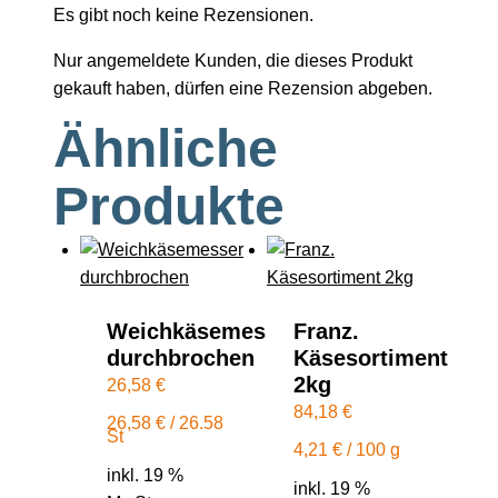
Es gibt noch keine Rezensionen.
Nur angemeldete Kunden, die dieses Produkt
gekauft haben, dürfen eine Rezension abgeben.
Ähnliche
Produkte
Weichkäsemesser
Franz.
durchbrochen
Käsesortiment
2kg
26,58
€
84,18
€
26,58
€
/
26.58
St
4,21
€
/
100
g
inkl. 19 %
inkl. 19 %