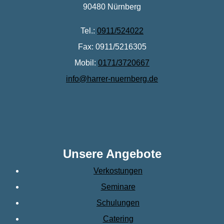
90480 Nürnberg
Tel.:
0911/524022
Fax: 0911/5216305
Mobil:
0171/3720667
info@harrer-nuernberg.de
Unsere Angebote
Verkostungen
Seminare
Schulungen
Catering