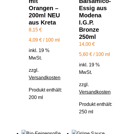
mit
Balsamico-
Orangen –
Essig aus
200ml NEU
Modena
aus Kreta
I.G.P.
Bronze
8,15
€
250ml
4,09
€
/
100
ml
14,00
€
inkl. 19 %
5,60
€
/
100
ml
MwSt.
inkl. 19 %
zzgl.
MwSt.
Versandkosten
zzgl.
Produkt enthält:
Versandkosten
200
ml
Produkt enthält:
250
ml