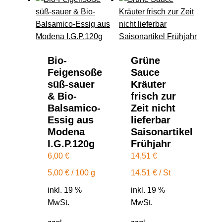
Bio-
Grüne
Feigensoße
Sauce
süß-sauer
Kräuter
& Bio-
frisch zur
Balsamico-
Zeit nicht
Essig aus
lieferbar
Modena
Saisonartikel
I.G.P.120g
Frühjahr
6,00
€
14,51
€
5,00
€
/
100
g
14,51
€
/
St
inkl. 19 %
inkl. 19 %
MwSt.
MwSt.