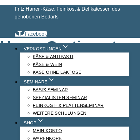
Fritz Harrer -Käse, Feinkost & Delikatessen des
gehobenen Bedarfs
Start
Produkte verschlagwortet mit „mild mit
Facebook
Kräutergeschmack“
Unser Sortiment
VERKOSTUNGEN
KÄSE & ANTIPASTI
KÄSE & WEIN
KÄSE OHNE LAKTOSE
mild mit
SEMINARE
BASIS SEMINAR
Kräutergeschmack
SPEZIALISTEN SEMINAR
FEINKOST- & PLATTENSEMINAR
WEITERE SCHULUNGEN
SHOP
MEIN KONTO
WARENKORB