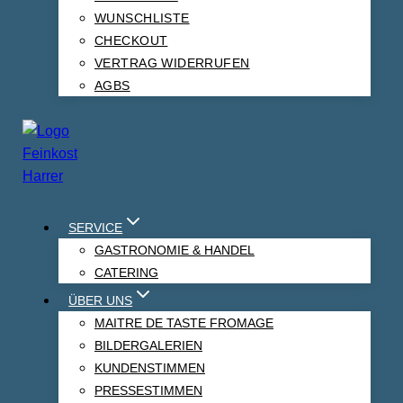
WUNSCHLISTE
CHECKOUT
VERTRAG WIDERRUFEN
AGBS
Tir.Bärlauchkäse 50% Fett i.Tr. 250gr
Österreich
4,75
€
1,90
€
/
100
g
SERVICE
Bärlauchkäse aus dem Hochzillertal,
nur zur
GASTRONOMIE & HANDEL
Bärlauchzeit lieferbar
CATERING
inkl. 19 % MwSt.
ÜBER UNS
zzgl.
Versandkosten
MAITRE DE TASTE FROMAGE
BILDERGALERIEN
Produkt enthält: 250
g
KUNDENSTIMMEN
PRESSESTIMMEN