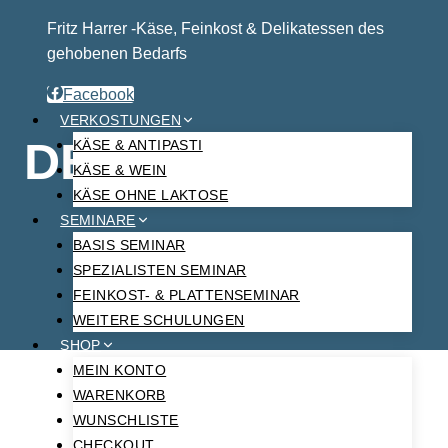
Fritz Harrer -Käse, Feinkost & Delikatessen des
gehobenen Bedarfs
GALERIE
Facebook
VERKOSTUNGEN
DEFACTO
KÄSE & ANTIPASTI
KÄSE & WEIN
KÄSE OHNE LAKTOSE
SEMINARE
BASIS SEMINAR
SPEZIALISTEN SEMINAR
FEINKOST- & PLATTENSEMINAR
WEITERE SCHULUNGEN
SHOP
MEIN KONTO
WARENKORB
WUNSCHLISTE
CHECKOUT