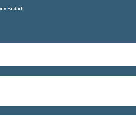
nen Bedarfs
RIEN